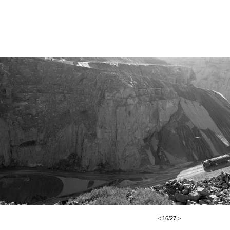
<
16/27
>