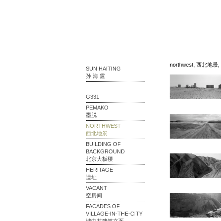
northwest, 西北地景, 
SUN HAITING
孙 海 霆
G331
PEMAKO
墨脱
NORTHWEST
西北地景
BUILDING OF
BACKGROUND
北京大板楼
HERITAGE
遗址
VACANT
空房间
FACADES OF
VILLAGE-IN-THE-CITY