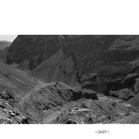
<
21/27
>