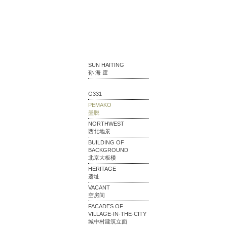
SUN HAITING
孙 海 霆
G331
PEMAKO
墨脱
NORTHWEST
西北地景
BUILDING OF
BACKGROUND
北京大板楼
HERITAGE
遗址
VACANT
空房间
FACADES OF
VILLAGE-IN-THE-CITY
城中村建筑立面