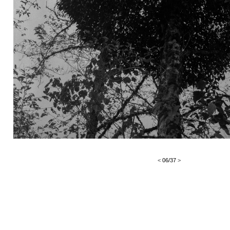
<
06/37
>